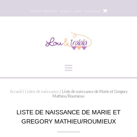
Skip
to
SIGN IN | REGISTER
0 ITEMS - 0,00€
CHECKOUT
content
Accueil
/
Listes de naissance
/ Liste de naissance de Marie et Gregory
Mathieu/Roumieux
LISTE DE NAISSANCE DE MARIE ET
GREGORY MATHIEU/ROUMIEUX