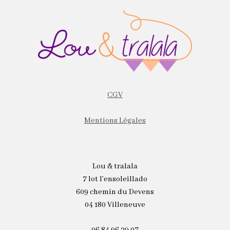
CGV
Mentions Légales
Lou & tralala
7 lot l’ensoleillado
609 chemin du Devens
04 180 Villeneuve